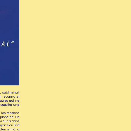
u subliminal,
u, reconnu et
uvres qui ne
 susciter une
 les tensions
quotidien. En
es réunis dans
space où l’art
ectement à la