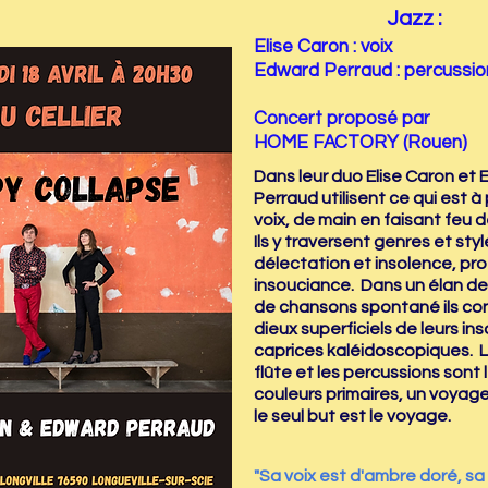
Jazz :
Elise Caron : voix
Edward Perraud : percussio
Concert proposé par
HOME FACTORY (Rouen)
Dans leur duo Elise Caron et
Perraud utilisent ce qui est 
voix, de main en faisant feu d
Ils y traversent genres et sty
délectation et insolence, pr
insouciance. Dans un élan de 
de chansons spontané ils co
dieux superficiels de leurs i
caprices kaléidoscopiques. La
flûte et les percussions sont 
couleurs primaires, un voyag
le seul but est le voyage.
"Sa voix est d'ambre doré, s