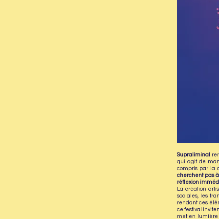
Supraliminal
ren
qui agit de man
compris par la 
cherchent pas à 
réflexion imméd
La création arti
sociales, les tr
rendant ces élé
ce festival invit
met en lumière 