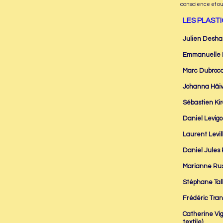
conscience et o
LES PLASTI
Julien Deshar
Emmanuelle D
Marc Dubroca
Johanna Häivä
Sébastien Kir
Daniel Levigo
Laurent Levill
Daniel Jules 
Marianne Russ
Stéphane Talb
Frédéric Tran
Catherine Vig
textile)