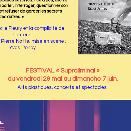
 plaies ouvertes. Peu à peu, elle va
 parler, interroger, questionner son
t refuser de garder les secrets
des autres. »
ile Fleury et la complicité de
l’auteur.
 Pierre Notte, mise en scène :
Yves Penay.
FESTIVAL « Supraliminal »
du vendredi 29 mai au dimanche 7 juin.
Arts plastiques, concerts et spectacles.