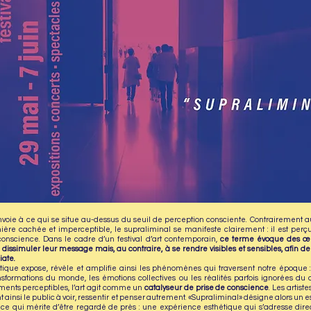
voie à ce qui se situe au-dessus du seuil de perception consciente. Contrairement a
ière cachée et imperceptible, le supraliminal se manifeste clairement : il est perç
conscience. Dans le cadre d’un festival d’art contemporain,
ce terme évoque des œ
dissimuler leur message mais, au contraire, à se rendre visibles et sensibles, afin de
iate.
stique expose, révèle et amplifie ainsi les phénomènes qui traversent notre époque :
ansformations du monde, les émotions collectives ou les réalités parfois ignorées du 
ments perceptibles, l’art agit comme un
catalyseur de prise de conscience
. Les artist
ent ainsi le public à voir, ressentir et penser autrement. «Supraliminal» désigne alors un e
ce qui mérite d’être regardé de près : une expérience esthétique qui s’adresse dir