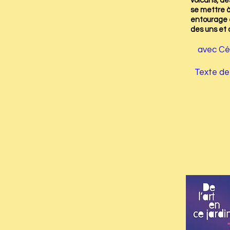
volcans, des
se mettre à
entourage e
des uns et 
avec Céc
Texte de