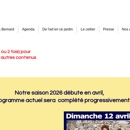
& Bernard
Agenda
De l'art en ce jardin
Le cellier
Presse
Nos 
1 ou 2 fois) pour
 autres contenus
Notre saison 2026 débute en avril,
rogramme actuel sera complété
progressivement