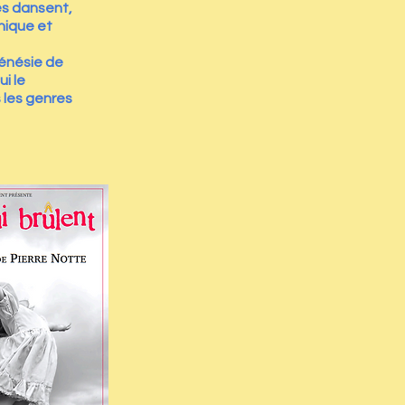
es dansent,
Unique et
rénésie de
ui le
 les genres