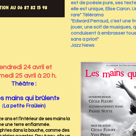
est de poésie pure, ses text
elle est unique, Elise Caron. 
rare" Télérama
"Edward Perraud, c'est une f
jouer, une soif de musiques, q
conduisent à embrasser tous
sans a priori"
Jazz News
endredi 24 avril et
edi 25 avril à 20 h.
Théâtre :
s mains qui brûlent»
(
La petite Fraülein)
ize ans et l’intérieur de ses mains la
me une terre enflammée.
 aphtes dans la bouche, comme des