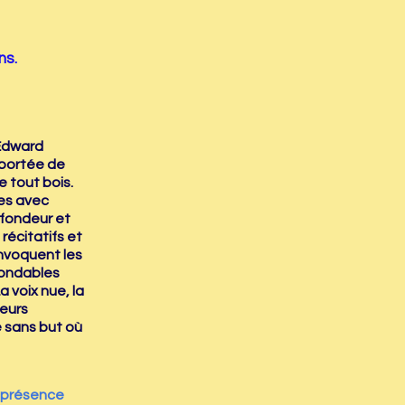
ns.
 Edward
à portée de
e tout bois.
les avec
ofondeur et
récitatifs et
nvoquent les
nsondables
 voix nue, la
leurs
e sans but où
a présence