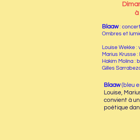
Diman
à
Blaaw
: concert 
Ombres et lumiè
Louise Wekke : 
Marius Krusse :
Hakim Molina : b
Gilles Sarrabezol
Blaaw
(bleu 
Louise, Mariu
convient à un
poétique dans