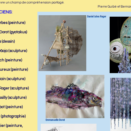
uvre un champ de compréhension partagé.
Pierre Guibé et Bern
CIENS:
bes (peinture)
orot (gyotakus)
 (dessin)
oja (sculpture)
ch (peinture)
ureux (peinture)
ain (sculpture)
Roger (sculpture)
illy (sculpture)
ot (peinture)
 (photographie)
ier (peinture,