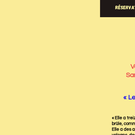
V
Sam
« Le
« Elle a tre
brûle, com
Elle a des