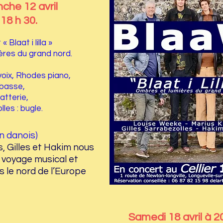
che 12 avril
 18 h 30.
« Blaat i lilla »
res du grand nord.
voix, Rhodes piano,
 basse,
atterie,
les : bugle.
en danois)
s, Gilles et Hakim nous
 voyage musical et
 le nord de l’Europe
Samedi 18 avril à 20